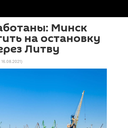
аботаны: Минск
тить на остановку
ерез Литву
8 16.08.2021
)