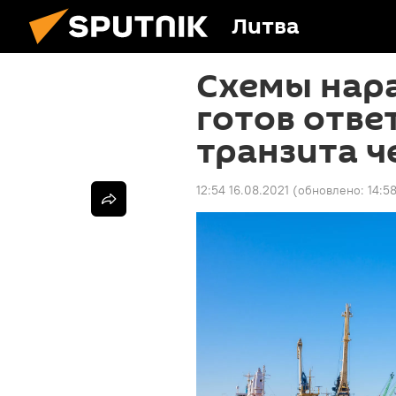
Литва
Схемы нар
готов отве
транзита ч
12:54 16.08.2021
(обновлено:
14:5