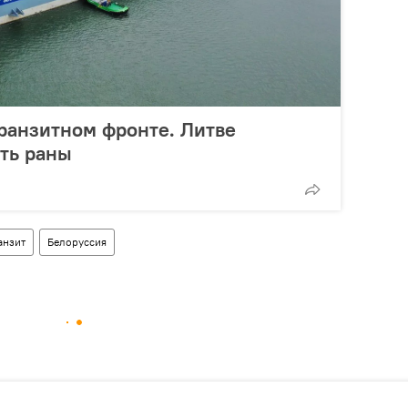
транзитном фронте. Литве
ть раны
анзит
Белоруссия