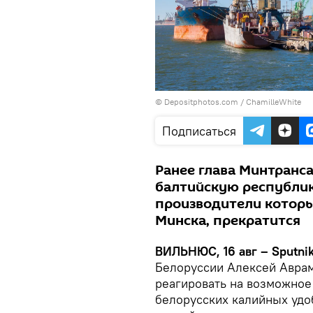
© Depositphotos.com /
ChamilleWhite
Подписаться
Ранее глава Минтранса
балтийскую республик
производители которы
Минска, прекратится
ВИЛЬНЮС, 16 авг – Sputni
Белоруссии Алексей Аврам
реагировать на возможное
белорусских калийных удо