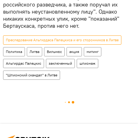
российского разведчика, а также поручал их
выполнять неустановленному лицу". Однако
никаких конкретных улик, кроме "показаний"
Бертаускаса, против него нет.
Преследование Альгирдаса Палецкиса и его сторонников в Литве
Политика
Литва
Вильнюс
акция
митинг
Альгирдас Палецкис
заключенный
шпионаж
"Шпионский скандал" в Литве