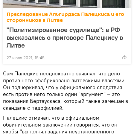
Преследование Альгирдаса Палецкиса и его
сторонников в Литве
"Политизированное судилище": в РФ
высказались о приговоре Палецкису в
Литве
27 июля 2021, 15:45
Сам Палецкис неоднократно заявлял, что дело
против него сфабриковано литовскими властями.
Он подчеркивал, что у официального следствия
есть против него только один "аргумент" – это
показания Бертаускаса, который также замешан в
скандале с педофилией.
Палецкис отмечал, что в официальном
обвинительном заключении говорится, что он
якобы "выполнял задания неустановленного