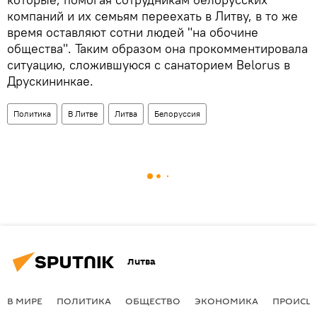
компаний и их семьям переехать в Литву, в то же
время оставляют сотни людей "на обочине
общества". Таким образом она прокомментировала
ситуацию, сложившуюся с санаторием Belorus в
Друскининкае.
Политика
В Литве
Литва
Белоруссия
Литва
В МИРЕ
ПОЛИТИКА
ОБЩЕСТВО
ЭКОНОМИКА
ПРОИСШ