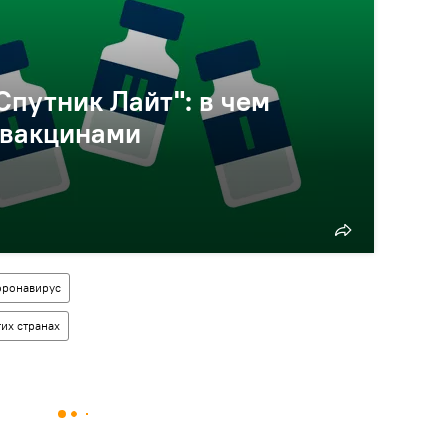
Спутник Лайт": в чем
 вакцинами
оронавирус
их странах