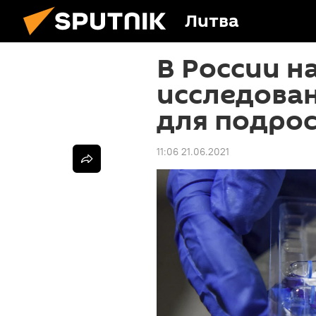
Литва
В России н
исследован
для подро
11:06 21.06.2021