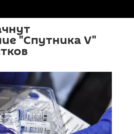
ачнут
ие "Спутника V"
стков