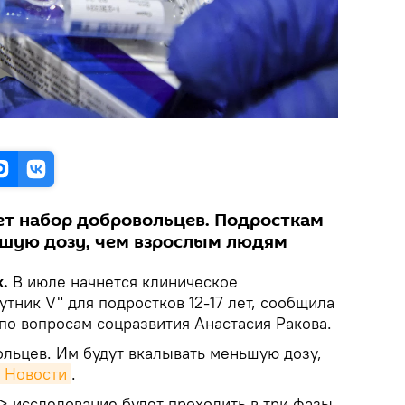
ет набор добровольцев. Подросткам
ьшую дозу, чем взрослым людям
k.
В июле начнется клиническое
тник V" для подростков 12-17 лет, сообщила
по вопросам соцразвития Анастасия Ракова.
ольцев. Им будут вкалывать меньшую дозу,
 Новости
.
...> исследование будет проходить в три фазы