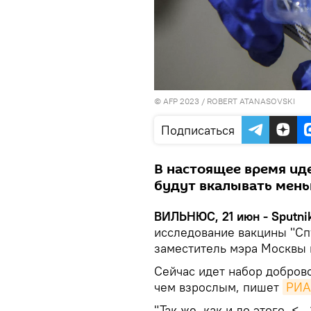
© AFP 2023 / ROBERT ATANASOVSKI
Подписаться
В настоящее время ид
будут вкалывать мен
ВИЛЬНЮС, 21 июн - Sputni
исследование вакцины "Спу
заместитель мэра Москвы 
Сейчас идет набор добров
чем взрослым, пишет
РИА
"Так же, как и до этого, <