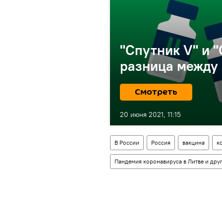
"Спутник V" и "
разница между
Смотреть
20 июня 2021, 11:15
В России
Россия
вакцина
к
Пандемия коронавируса в Литве и друг