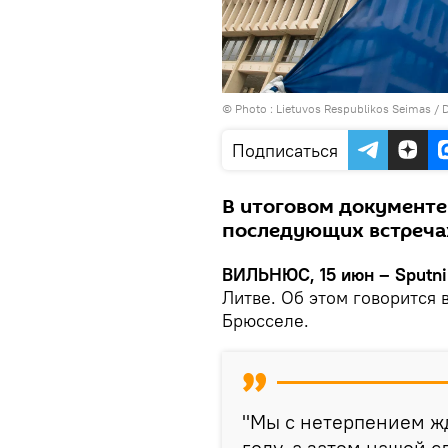
© Photo :
Lietuvos Respublikos Seimas / D
Подписаться
В итоговом документе
последующих встреча
ВИЛЬНЮС, 15 июн – Sputni
Литве. Об этом говорится
Брюсселе.
"Мы с нетерпением жд
году, а затем нашей с