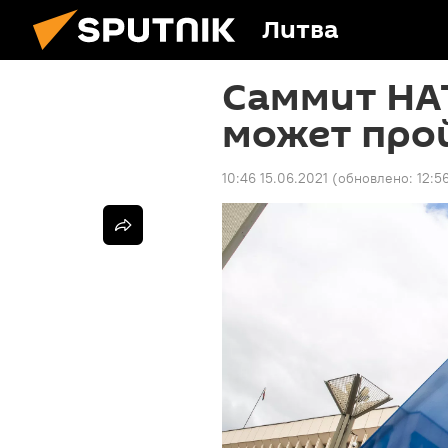
Литва
Саммит НАТ
может прой
10:46 15.06.2021
(обновлено:
12:5