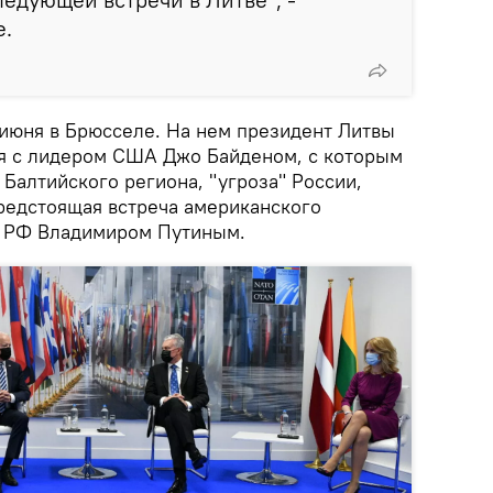
е.
июня в Брюсселе. На нем президент Литвы
ся с лидером США Джо Байденом, с которым
Балтийского региона, "угроза" России,
предстоящая встреча американского
м РФ Владимиром Путиным.