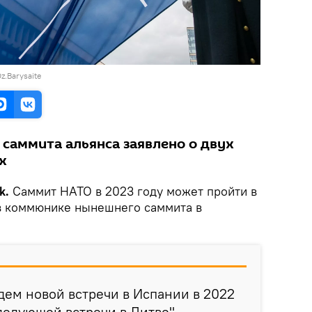
z.Barysaite
 саммита альянса заявлено о двух
х
k.
Саммит НАТО в 2023 году может пройти в
 в коммюнике нынешнего саммита в
ем новой встречи в Испании в 2022
ледующей встречи в Литве", -