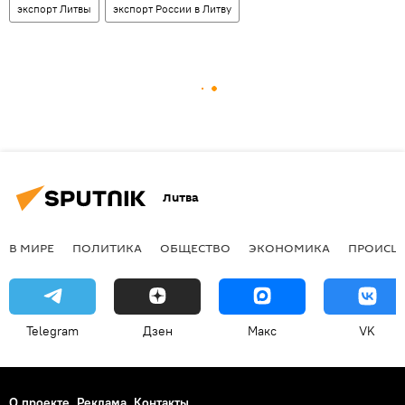
экспорт Литвы
экспорт России в Литву
Литва
В МИРЕ
ПОЛИТИКА
ОБЩЕСТВО
ЭКОНОМИКА
ПРОИСШ
Telegram
Дзен
Макс
VK
О проекте
Реклама
Контакты