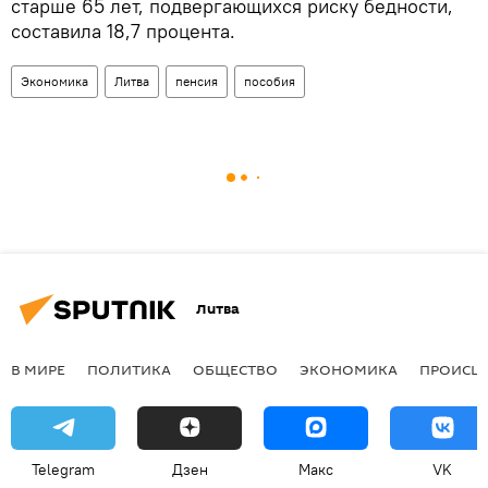
старше 65 лет, подвергающихся риску бедности,
составила 18,7 процента.
Экономика
Литва
пенсия
пособия
Литва
В МИРЕ
ПОЛИТИКА
ОБЩЕСТВО
ЭКОНОМИКА
ПРОИСШ
Telegram
Дзен
Макс
VK