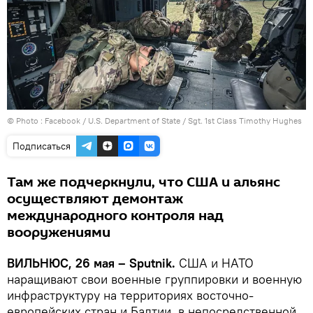
© Photo :
Facebook / U.S. Department of State / Sgt. 1st Class Timothy Hughes
Подписаться
Там же подчеркнули, что США и альянс
осуществляют демонтаж
международного контроля над
вооружениями
ВИЛЬНЮС, 26 мая – Sputnik.
США и НАТО
наращивают свои военные группировки и военную
инфраструктуру на территориях восточно-
европейских стран и Балтии, в непосредственной