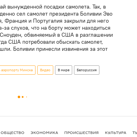
ай вынужденной посадки самолета. Так, в
жденно сел самолет президента Боливии Эво
я, Франция и Португалия закрыли для него
-за слухов, что на борту может находиться
 Сноуден, обвиняемый в США в разглашении
огда США потребовали обыскать самолет,
шли. Боливии принесли извинения за этот
в аэропорту Минска
Видео
В мире
Белоруссия
ОБЩЕСТВО
ЭКОНОМИКА
ПРОИСШЕСТВИЯ
КУЛЬТУРА
Т