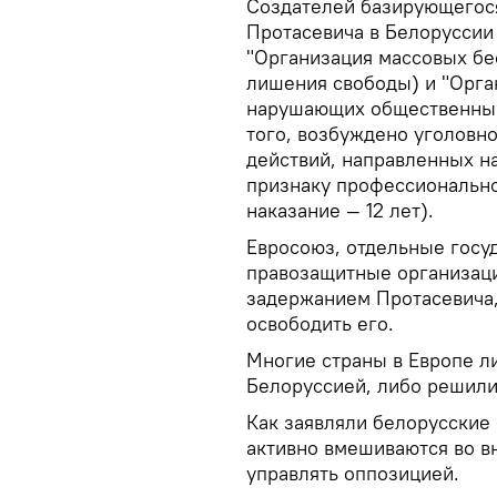
Создателей базирующегося
Протасевича в Белоруссии
"Организация массовых бес
лишения свободы) и "Орга
нарушающих общественный 
того, возбуждено уголовн
действий, направленных н
признаку профессиональн
наказание — 12 лет).
Евросоюз, отдельные госу
правозащитные организаци
задержанием Протасевича,
освободить его.
Многие страны в Европе л
Белоруссией, либо решили 
Как заявляли белорусские 
активно вмешиваются во в
управлять оппозицией.