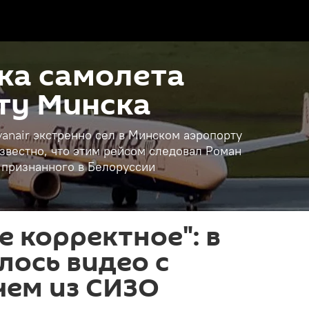
ка самолета
рту Минска
anair экстренно сел в Минском аэропорту
звестно, что этим рейсом следовал Роман
, признанного в Белоруссии
 корректное": в
лось видео с
чем из СИЗО