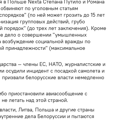
 в Польше Nexta Степана Путило и Романа
 обвиняют по уголовным статьям
порядков" (по ней может грозить до 15 лет
низация групповых действий, грубо
порядок" (до трех лет заключения). Кроме
ое дело о совершении "умышленных
а возбуждение социальной вражды по
ой принадлежности" (максимальное
дарства — члены ЕС, НАТО, журналистские и
и осудили инцидент с посадкой самолета и
 призвали белорусские власти немедленно
ибо приостановили авиасообщение с
не летать над этой страной.
власти, Литва, Польша и другие страны
нутренние дела Белоруссии и пытаются