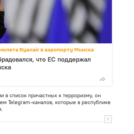
молета Ryanair в аэропорту Минска
радовался, что ЕС поддержал
нска
и в список причастных к терроризму, он
ем Telegram-каналов, которые в республике
.