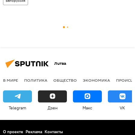
Белоруссия
Литва
В МИРЕ
ПОЛИТИКА
ОБЩЕСТВО
ЭКОНОМИКА
ПРОИСШ
Telegram
Дзен
Макс
VK
О проекте
Реклама
Контакты