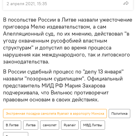
2 апреля 2021, 15:35
В посольстве России в Литве назвали ужесточение
приговора Мелю издевательством, а сам
Апелляционный суд, по их мнению, действовал "в
угоду охваченным русофобией властным
структурам" и допустил во время процесса
нарушения как международного, так и литовского
законодательства.
В России судебный процесс по "делу 13 января"
назвали "позорным судилищем". Официальный
представитель МИД РФ Мария Захарова
подчеркивала, что Вильнюс противоречит
правовым основам в своих действиях.
Экстренная посадка самолета Ryanair в аэропорту Минска
Политика
В Литве
Литва
самолет
Ryanair
МВД Литвы