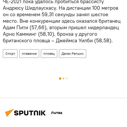
ЧЕ-2021 пока удалось пробиться брассисту
Андрюсу Шидлаускасу. На дистанции 100 метров
он со временем 59,31 секунды занял шестое
место. Вне конкуренции здесь оказался британец
Адам Пити (57,66), вторым пришел нидерландец
Арно Камминг (58,10), бронза у другого
британского пловца – Джеймса Уилби (58,58).
Спорт
плавание
пловец
Данас Рапшис
Литва