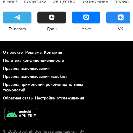
В МИРЕ
ПОЛИТИКА
ОБЩЕСТВО
ЭКОНОМИКА
ПРОИСШ
Telegram
Дзен
Макс
VK
О проекте
Реклама
Контакты
Политика конфиденциальности
Правила использования
Правила использования «cookie»
Правила применения рекомендательных
технологий
Обратная связь
Настройки отслеживания
© 2026 Sputnik Все права защищены. 18+