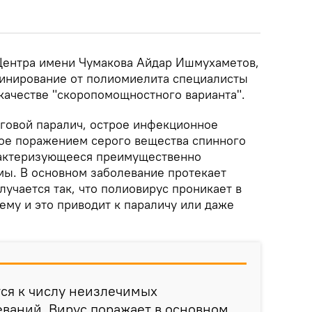
Центра имени Чумакова Айдар Ишмухаметов,
цинирование от полиомиелита специалисты
 качестве "скоропомощностного варианта".
говой паралич, острое инфекционное
ое поражением серого вещества спинного
рактеризующееся преимущественно
мы. В основном заболевание протекает
лучается так, что полиовирус проникает в
ему и это приводит к параличу или даже
ся к числу неизлечимых
ваний. Вирус поражает в основном