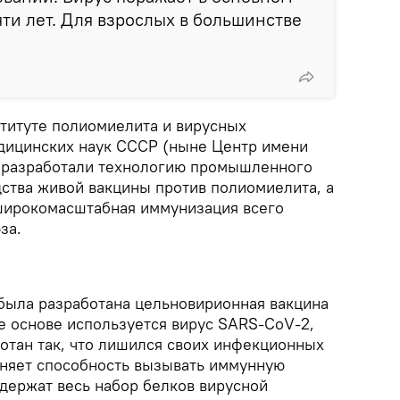
яти лет. Для взрослых в большинстве
ституте полиомиелита и вирусных
дицинских наук СССР (ныне Центр имени
е разработали технологию промышленного
ства живой вакцины против полиомиелита, а
 широкомасштабная иммунизация всего
за.
была разработана цельновирионная вакцина
ее основе используется вирус SARS-CoV-2,
отан так, что лишился своих инфекционных
раняет способность вызывать иммунную
одержат весь набор белков вирусной