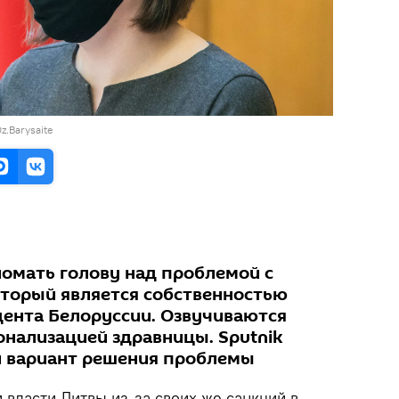
z.Barysaite
омать голову над проблемой с
который является собственностью
ента Белоруссии. Озвучиваются
онализацией здравницы. Sputnik
й вариант решения проблемы
 власти Литвы из-за своих же санкций в