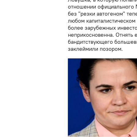
отношении официального М
без "резки автогеном" тепе
любом капиталистическом г
более зарубежных инвесто
неприкосновенна. Отнять е
бандитствующего большеви
заклеймили позором.