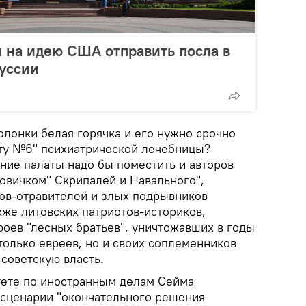
 на идею США отправить посла в
уссии
колонки белая горячка и его нужно срочно
ату №6" психиатрической лечебницы?
дние палаты надо бы поместить и авторов
Новичком" Скрипалей и Навального",
тов-отравителей и злых подрывников
кже литовских патриотов-историков,
роев "лесных братьев", уничтожавших в годы
только евреев, но и своих соплеменников
 советскую власть.
тете по иностранным делам Сейма
сценарии "окончательного решения