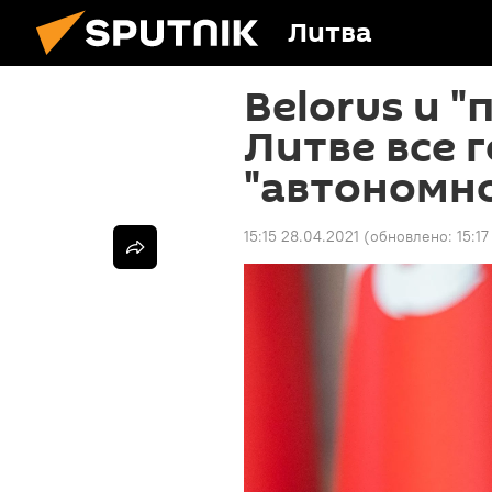
Литва
Belorus и "
Литве все 
"автономн
15:15 28.04.2021
(обновлено:
15:1