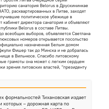
рриторию санатория Belorus в Друскининкае
АТО, расквартированных в Литве, заходят
олучившие политическое убежище в
т кабинет директора санатория и объявляют
публики Belorus в составе Литвы.
о всеобщих выборов, объявляется Светлана
з люксовых номеров открывается посольство
 официально назначенная Белым домом
жули Фишер так до Минска и не добралась
нище в Вильнюсе. Спасибо литовскому
ные грамоты она может с легким сердцем
чки зрения литовских властей, "президенту
ех формальностей Тихановская издает
и которых – дорожная карта по