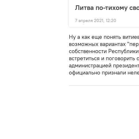
Литва по-тихому св
7 апреля 2021, 12:20
Ну а как еще понять вити
возможных вариантах "пер
собственности Республики 
встретиться и поговорить 
администрацией президент
официально признали нел