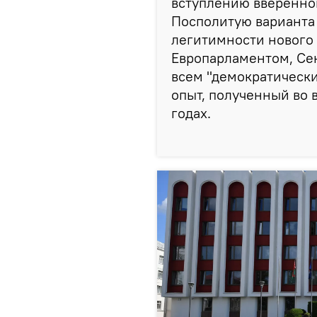
вступлению вверенной
Посполитую варианта 
легитимности нового
Европарламентом, Се
всем "демократическ
опыт, полученный во 
годах.