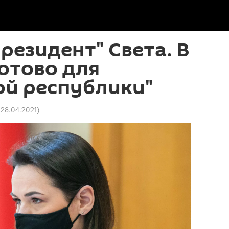
президент" Света. В
готово для
ой республики"
7 28.04.2021
)