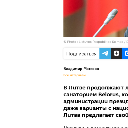
© Photo :
Lietuvos Respublikos Seimas / D
Подписаться
Владимир Матвеев
Все материалы
В Литве продолжают л
санаторием Belorus, 
администрации презид
даже варианты с наци
Литва предлагает сво
Ловушка, в которую попали