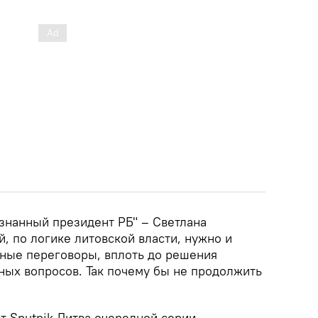
изнанный президент РБ" – Светлана
ей, по логике литовской власти, нужно и
ные переговоры, вплоть до решения
ых вопросов. Так почему бы не продолжить
т Sputnik Литва очередной серии