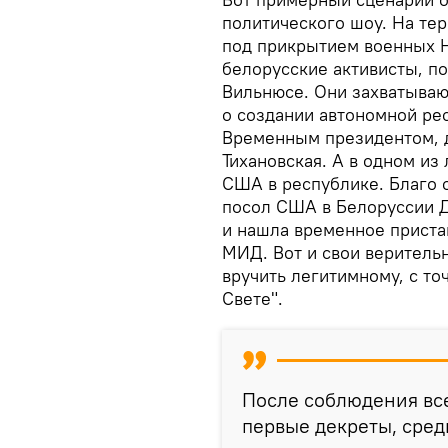
политического шоу. На те
под прикрытием военных Н
белорусские активисты, п
Вильнюсе. Они захватываю
о создании автономной рес
Временным президентом, д
Тихановская. А в одном и
США в республике. Благо
посол США в Белоруссии Д
и нашла временное приста
МИД. Вот и свои веритель
вручить легитимному, с то
Свете".
После соблюдения вс
первые декреты, сред