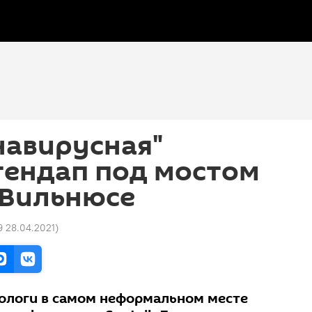
навирусная"
тендап под мостом
 Вильнюсе
9 28.04.2021
)
ологи в самом неформальном месте