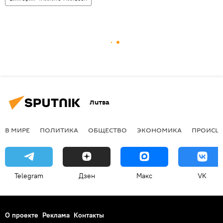
Литва
В МИРЕ
ПОЛИТИКА
ОБЩЕСТВО
ЭКОНОМИКА
ПРОИСШ
Telegram
Дзен
Макс
VK
О проекте
Реклама
Контакты