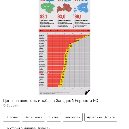
Цены на алкоголь и табак в Западной Европе и ЕС
© Sputnik
В Литве
Экономика
Литва
алкоголь
Аурелиюс Верига
Виктория Чмилите-Нильсен