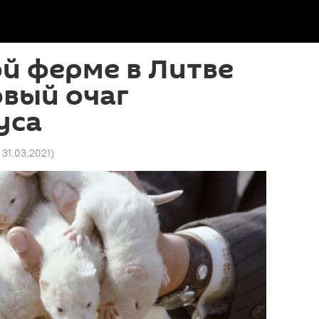
й ферме в Литве
овый очаг
уса
2 31.03.2021
)