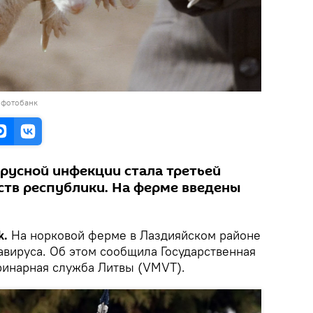
 фотобанк
русной инфекции стала третьей
ств республики. На ферме введены
k.
На норковой ферме в Лаздияйском районе
авируса. Об этом сообщила Государственная
ринарная служба Литвы (VMVT).