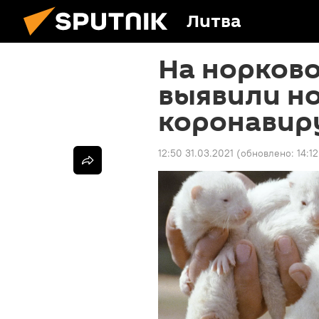
Литва
На норково
выявили н
коронавир
12:50 31.03.2021
(обновлено:
14:1