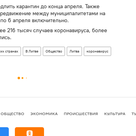
длить карантин до конца апреля. Также
ередвижение между муниципалитетами на
 по 6 апреля включительно.
ее 216 тысяч случаев коронавируса, более
лись.
их странах
В Литве
Общество
Литва
коронавирус
ОБЩЕСТВО
ЭКОНОМИКА
ПРОИСШЕСТВИЯ
КУЛЬТУРА
Т