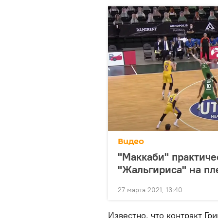
Видео
"Маккаби" практич
"Жальгириса" на п
27 марта 2021, 13:40
Известно, что контракт Гр