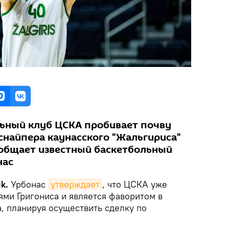
ьный клуб ЦСКА пробивает почву
снайпера каунасского "Жальгириса"
ообщает известный баскетбольный
нас
k.
Урбонас
утверждает
, что ЦСКА уже
ями Григониса и является фаворитом в
, планируя осуществить сделку по