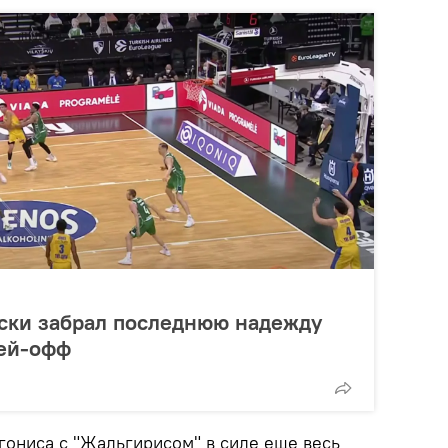
ески забрал последнюю надежду
лей-офф
игониса с "Жальгирисом" в силе еще весь