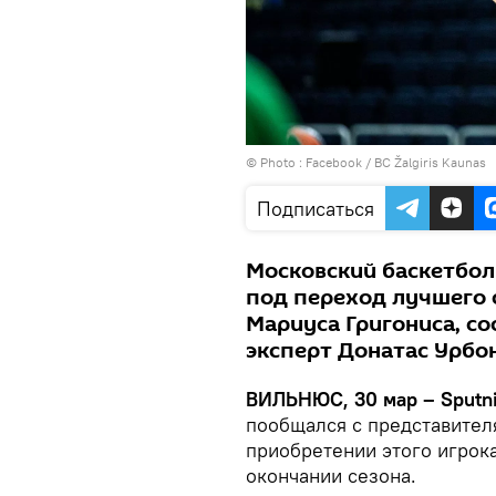
© Photo :
Facebook / BC Žalgiris Kaunas
Подписаться
Московский баскетбол
под переход лучшего 
Мариуса Григониса, с
эксперт Донатас Урбо
ВИЛЬНЮС, 30 мар – Sputni
пообщался с представител
приобретении этого игрока
окончании сезона.