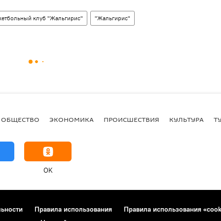
кетбольный клуб "Жальгирис"
"Жальгирис"
ОБЩЕСТВО
ЭКОНОМИКА
ПРОИСШЕСТВИЯ
КУЛЬТУРА
Т
OK
льности
Правила использования
Правила использования «cook