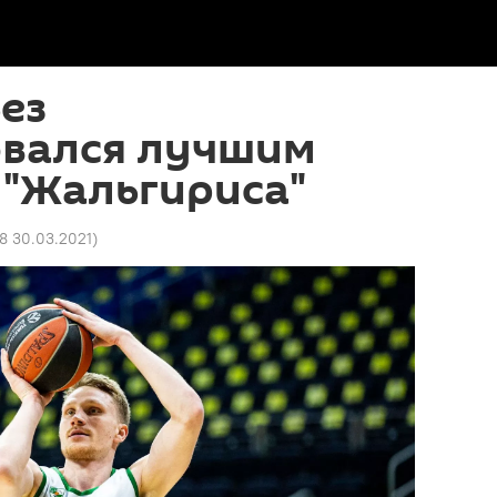
ез
овался лучшим
 "Жальгириса"
08 30.03.2021
)