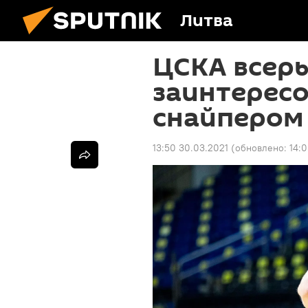
Литва
ЦСКА всерь
заинтерес
снайпером
13:50 30.03.2021
(обновлено:
14: