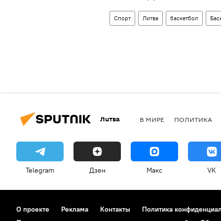
Спорт
Литва
баскетбол
Бас
Литва
В МИРЕ
ПОЛИТИКА
Telegram
Дзен
Макс
VK
О проекте
Реклама
Контакты
Политика конфиденциа