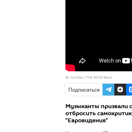
©
YouTube / THE ROOP Band
Подписаться
Музыканты призвали с
отбросить самокритику
"Евровидения"