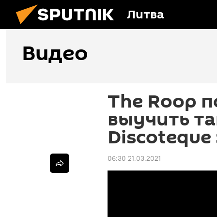
Литва
Видео
The Roop п
выучить та
Discoteque
06:30 21.03.2021