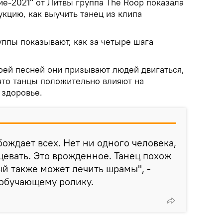
е-2021" от Литвы группа The Roop показала
кцию, как выучить танец из клипа
уппы показывают, как за четыре шага
оей песней они призывают людей двигаться,
что танцы положительно влияют на
 здоровье.
бождает всех. Нет ни одного человека,
цевать. Это врожденное. Танец похож
ый также может лечить шрамы", -
 обучающему ролику.