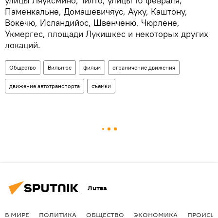
улицы Ляуксмино, Тилто, улицы 16 февраля,
Паменкальне, Домашевичяус, Ауку, Каштону,
Вокечю, Исландийос, Швенченю, Чюрлене,
Укмергес, площади Лукишкес и некоторых других
локаций.
Общество
Вильнюс
фильм
ограничение движения
движение автотранспорта
съемки
Литва
В МИРЕ
ПОЛИТИКА
ОБЩЕСТВО
ЭКОНОМИКА
ПРОИСШ