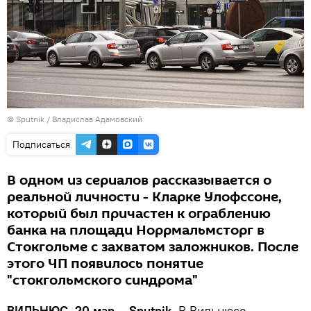
© Sputnik / Владислав Адамовский
Подписаться
В одном из сериалов рассказывается о
реальной личности - Кларке Улофссоне,
который был причастен к ограблению
банка на площади Норрмальмсторг в
Стокгольме с захватом заложников. После
этого ЧП появилось понятие
"стокгольмского синдрома"
ВИЛЬНЮС, 20 мар – Sputnik.
В Вильнюсе