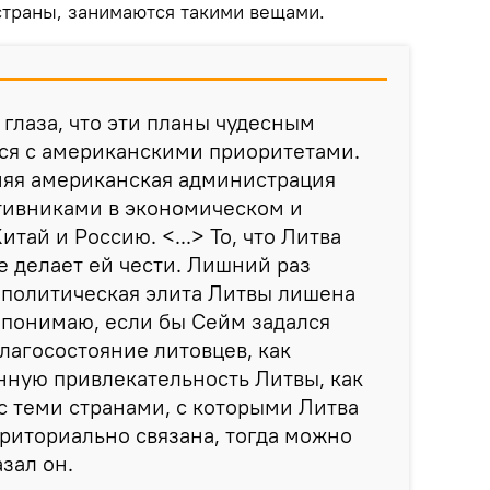
страны, занимаются такими вещами.
 глаза, что эти планы чудесным
ся с американскими приоритетами.
няя американская администрация
тивниками в экономическом и
ай и Россию. <...> То, что Литва
е делает ей чести. Лишний раз
 политическая элита Литвы лишена
 понимаю, если бы Сейм задался
благосостояние литовцев, как
нную привлекательность Литвы, как
с теми странами, с которыми Литва
риториально связана, тогда можно
азал он.