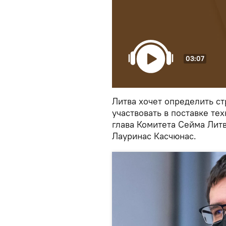
03:07
Литва хочет определить с
участвовать в поставке те
глава Комитета Сейма Лит
Лауринас Касчюнас.