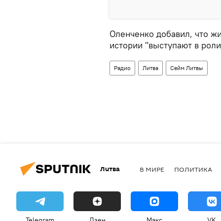
Оленченко добавил, что жи
истории "выступают в роли
Радио
Литва
Сейм Литвы
Литва
В МИРЕ
ПОЛИТИКА
Telegram
Дзен
Макс
VK