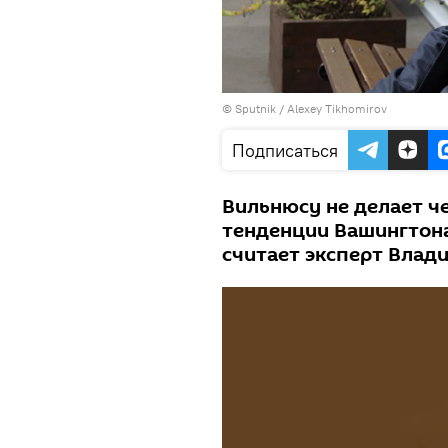
© Sputnik / Alexey Tikhomirov
Подписаться
Вильнюсу не делает че
тенденции Вашингтона
считает эксперт Влад