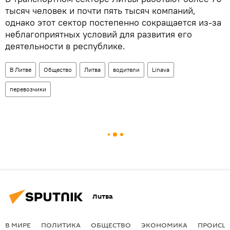
тысяч человек и почти пять тысяч компаний,
однако этот сектор постепенно сокращается из-за
неблагоприятных условий для развития его
деятельности в республике.
В Литве
Общество
Литва
водители
Linava
перевозчики
Литва
В МИРЕ
ПОЛИТИКА
ОБЩЕСТВО
ЭКОНОМИКА
ПРОИСШ