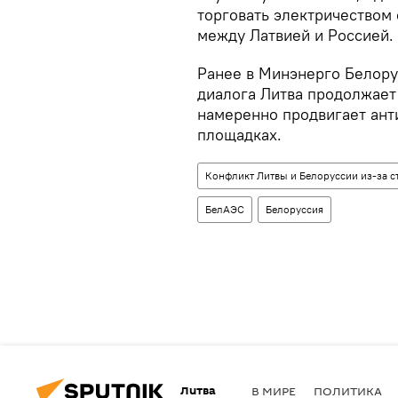
торговать электричеством 
между Латвией и Россией.
Ранее в Минэнерго Белору
диалога Литва продолжает
намеренно продвигает ан
площадках.
Конфликт Литвы и Белоруссии из-за с
БелАЭС
Белоруссия
Литва
В МИРЕ
ПОЛИТИКА