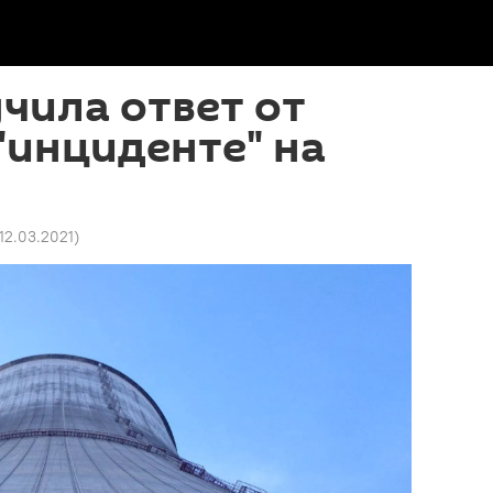
чила ответ от
"инциденте" на
 12.03.2021
)