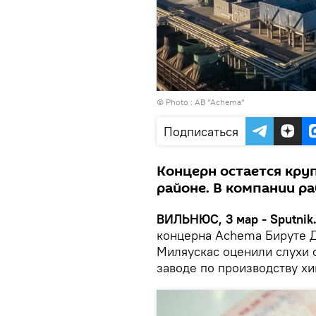
© Photo :
AB "Achema"
Подписаться
Концерн остается кру
районе. В компании ра
ВИЛЬНЮС, 3 мар - Sputnik
концерна Achema Бируте Д
Миляускас оценили слухи 
заводе по производству х