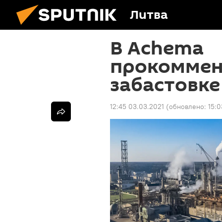
Литва
В Achema
прокоммен
забастовке
12:45 03.03.2021
(обновлено:
15:0