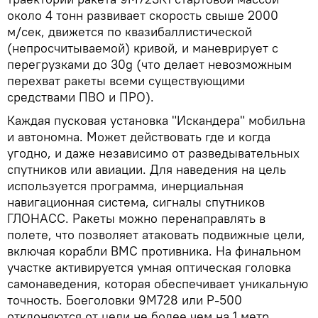
около 4 тонн развивает скорость свыше 2000
м/cек, движется по квазибаллистической
(непросчитываемой) кривой, и маневрирует с
перегрузками до 30g (что делает невозможным
перехват ракеты всеми существующими
средствами ПВО и ПРО).
Каждая пусковая установка "Искандера" мобильна
и автономна. Может действовать где и когда
угодно, и даже независимо от разведывательных
спутников или авиации. Для наведения на цель
используется программа, инерциальная
навигационная система, сигналы спутников
ГЛОНАСС. Ракеты можно перенаправлять в
полете, что позволяет атаковать подвижные цели,
включая корабли ВМС противника. На финальном
участке активируется умная оптическая головка
самонаведения, которая обеспечивает уникальную
точность. Боеголовки 9М728 или Р-500
отклоняются от цели не более чем на 1 метр.