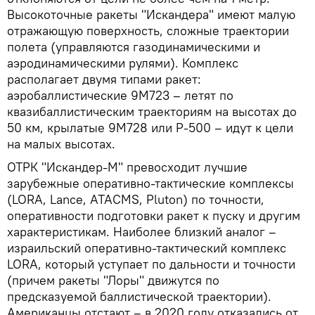
Высокоточные ракеты "Искандера" имеют малую
отражающую поверхность, сложные траектории
полета (управляются газодинамическими и
аэродинамическими рулями). Комплекс
располагает двумя типами ракет:
аэробаллистические 9М723 – летят по
квазибаллистическим траекториям на высотах до
50 км, крылатые 9М728 или Р-500 – идут к цели
на малых высотах.
ОТРК "Искандер-М" превосходит лучшие
зарубежные оперативно-тактические комплексы
(LORA, Lance, ATACMS, Pluton) по точности,
оперативности подготовки ракет к пуску и другим
характеристикам. Наиболее близкий аналог –
израильский оперативно-тактический комплекс
LORA, который уступает по дальности и точности
(причем ракеты "Лоры" движутся по
предсказуемой баллистической траектории).
Американцы отстают – в 2020 году отказались от