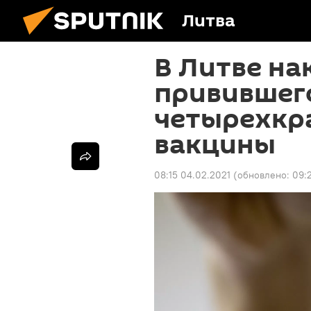
Литва
В Литве на
привившег
четырехкр
вакцины
08:15 04.02.2021
(обновлено:
09: