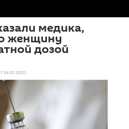
казали медика,
о женщину
атной дозой
27 04.02.2021
)