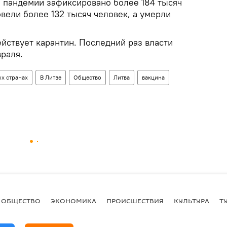
я пандемии зафиксировано более 184 тысяч
вели более 132 тысяч человек, а умерли
ействует карантин. Последний раз власти
раля.
х странах
В Литве
Общество
Литва
вакцина
ОБЩЕСТВО
ЭКОНОМИКА
ПРОИСШЕСТВИЯ
КУЛЬТУРА
Т