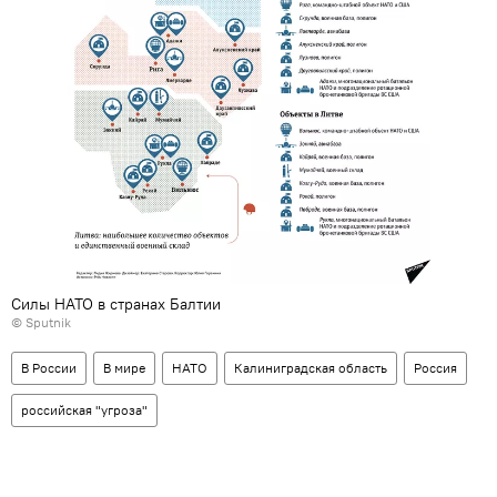
Силы НАТО в странах Балтии
© Sputnik
В России
В мире
НАТО
Калиниградская область
Россия
российская "угроза"