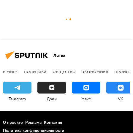
Литва
В МИРЕ
ПОЛИТИКА
ОБЩЕСТВО
ЭКОНОМИКА
ПРОИСШ
Telegram
Дзен
Макс
VK
О проекте
Реклама
Контакты
Политика конфиденциальности