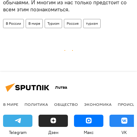
обычаями. И многим из нас только предстоит со
всем этим познакомиться.
В России
В мире
Туризм
Россия
туризм
Литва
В МИРЕ
ПОЛИТИКА
ОБЩЕСТВО
ЭКОНОМИКА
ПРОИСШ
Telegram
Дзен
Макс
VK