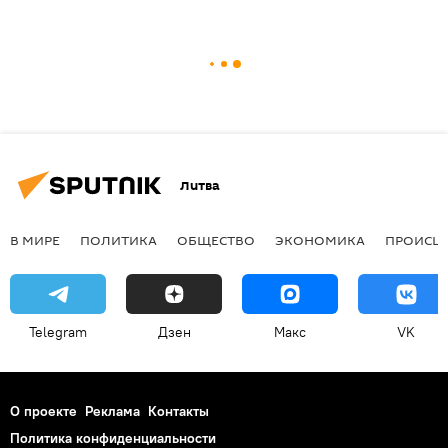
Литва
В МИРЕ
ПОЛИТИКА
ОБЩЕСТВО
ЭКОНОМИКА
ПРОИСШ
Telegram
Дзен
Макс
VK
О проекте
Реклама
Контакты
Политика конфиденциальности