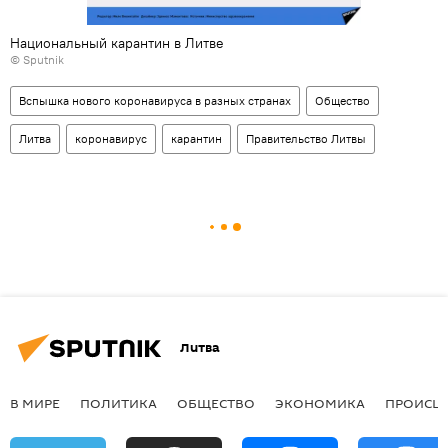
Национальный карантин в Литве
© Sputnik
Вспышка нового коронавируса в разных странах
Общество
Литва
коронавирус
карантин
Правительство Литвы
Литва
В МИРЕ
ПОЛИТИКА
ОБЩЕСТВО
ЭКОНОМИКА
ПРОИСШ