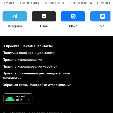
В МИРЕ
ПОЛИТИКА
ОБЩЕСТВО
ЭКОНОМИКА
ПРОИСШ
Telegram
Дзен
Макс
VK
О проекте
Реклама
Контакты
Политика конфиденциальности
Правила использования
Правила использования «cookie»
Правила применения рекомендательных
технологий
Обратная связь
Настройки отслеживания
© 2026 Sputnik Все права защищены. 18+