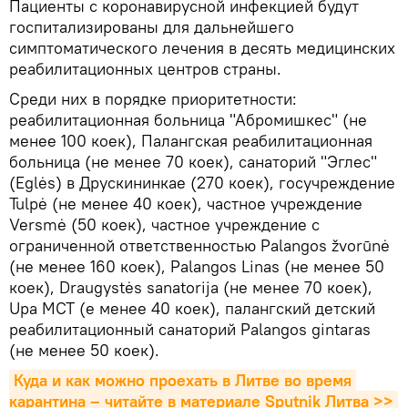
Пациенты с коронавирусной инфекцией будут
госпитализированы для дальнейшего
симптоматического лечения в десять медицинских
реабилитационных центров страны.
Среди них в порядке приоритетности:
реабилитационная больница "Абромишкес" (не
менее 100 коек), Палангская реабилитационная
больница (не менее 70 коек), санаторий "Эглес"
(Eglės) в Друскининкае (270 коек), госучреждение
Tulpė (не менее 40 коек), частное учреждение
Versmė (50 коек), частное учреждение с
ограниченной ответственностью Palangos žvorūnė
(не менее 160 коек), Palangos Linas (не менее 50
коек), Draugystės sanatorija (не менее 70 коек),
Upa MCT (е менее 40 коек), палангский детский
реабилитационный санаторий Palangos gintaras
(не менее 50 коек).
Куда и как можно проехать в Литве во время 
карантина – читайте в материале Sputnik Литва >>