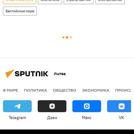
Балтийское море
Литва
В МИРЕ
ПОЛИТИКА
ОБЩЕСТВО
ЭКОНОМИКА
ПРОИСШ
Telegram
Дзен
Макс
VK