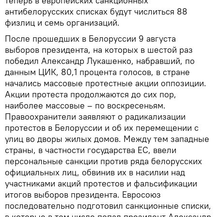
теперь в европейских санкционных
антибелорусских списках будут числиться 88
физлиц и семь организаций.
После прошедших в Белоруссии 9 августа
выборов президента, на которых в шестой раз
победил Александр Лукашенко, набравший, по
данным ЦИК, 80,1 процента голосов, в стране
начались массовые протестные акции оппозиции.
Акции протеста продолжаются до сих пор,
наиболее массовые – по воскресеньям.
Правоохранители заявляют о радикализации
протестов в Белоруссии и об их перемещении с
улиц во дворы жилых домов. Между тем западные
страны, в частности государства ЕС, ввели
персональные санкции против ряда белорусских
официальных лиц, обвинив их в насилии над
участниками акций протестов и фальсификации
итогов выборов президента. Евросоюз
последовательно подготовил санкционные списки,
в которые в том числе попал президент Александр