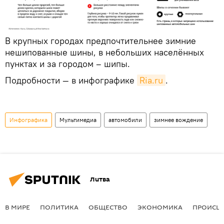
В крупных городах предпочтительнее зимние
нешипованные шины, в небольших населённых
пунктах и за городом – шипы.
Подробности — в инфографике
Ria.ru
.
Инфографика
Мультимедиа
автомобили
зимнее вождение
Литва
В МИРЕ
ПОЛИТИКА
ОБЩЕСТВО
ЭКОНОМИКА
ПРОИСШ