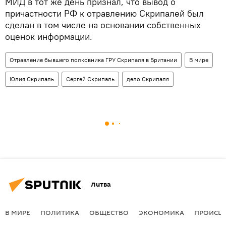
МИД в тот же день признал, что вывод о
причастности РФ к отравлению Скрипалей был
сделан в том числе на основании собственных
оценок информации.
Отравление бывшего полковника ГРУ Скрипаля в Британии
В мире
Юлия Скрипаль
Сергей Скрипаль
дело Скрипаля
Литва
В МИРЕ
ПОЛИТИКА
ОБЩЕСТВО
ЭКОНОМИКА
ПРОИСШ