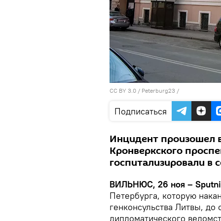
CC BY 3.0
/
Peterburg23
/
Подписаться
Инцидент произошел в
Кронверкского проспе
госпитализировали в 
ВИЛЬНЮС, 26 ноя – Sputni
Петербурга, которую нака
генконсульства Литвы, до 
дипломатического ведомст