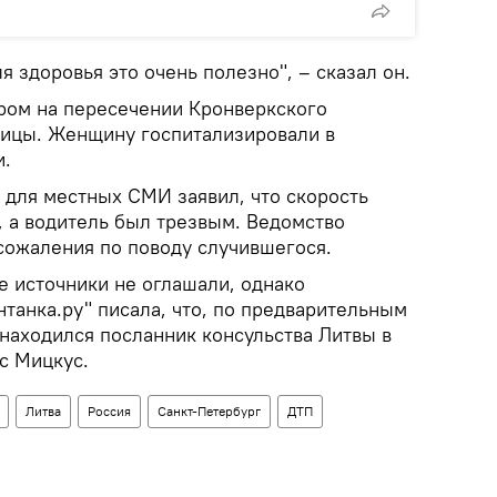
я здоровья это очень полезно", – сказал он.
ром на пересечении Кронверкского
лицы. Женщину госпитализировали в
и.
для местных СМИ заявил, что скорость
 а водитель был трезвым. Ведомство
сожаления по поводу случившегося.
 источники не оглашали, однако
танка.ру" писала, что, по предварительным
находился посланник консульства Литвы в
с Мицкус.
Литва
Россия
Санкт-Петербург
ДТП