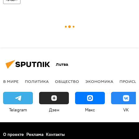
Литва
В МИРЕ
ПОЛИТИКА
ОБЩЕСТВО
ЭКОНОМИКА
ПРОИСШ
Telegram
Дзен
Макс
VK
О проекте
Реклама
Контакты