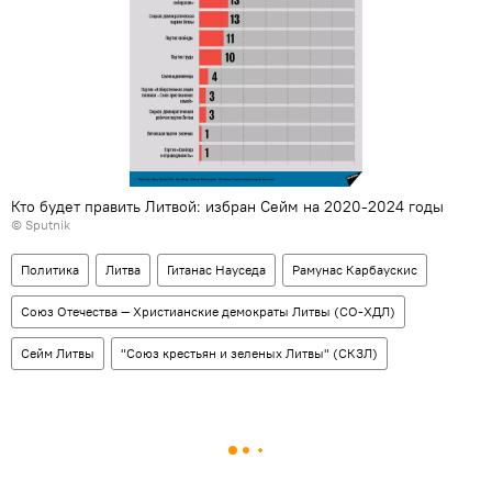
Кто будет править Литвой: избран Сейм на 2020-2024 годы
© Sputnik
Политика
Литва
Гитанас Науседа
Рамунас Карбаускис
Союз Отечества — Христианские демократы Литвы (СО-ХДЛ)
Сейм Литвы
"Союз крестьян и зеленых Литвы" (СКЗЛ)