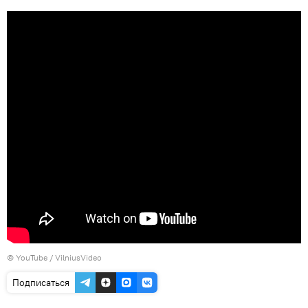
©
YouTube / VilniusVideo
Подписаться