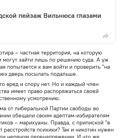
одской пейзаж Вильнюса глазами
артира – частная территория, на которую
 могут зайти лишь по решению суда. А уж
ая попытается к вам войти и проверить "на
рез дверь посылать подальше.
то вред и спору нет. Но и каждый член
тва имеет право распоряжаться своей
ственному усмотрению.
йма от либеральной Партии свободы во
ании обещали своим адептам-избирателям
иков – марихуаны. Правда, с припиской "в
т расстройств психики? Так и никотин нужен
ри нервном перенапряжении. И что же