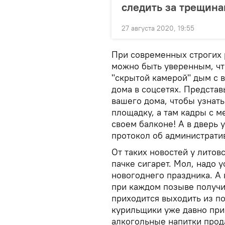
следить за трещин
27 августа 2020, 19:55
При современных строгих
можно быть уверенным, чт
"скрытой камерой" дым с в
дома в соцсетях. Представ
вашего дома, чтобы узнать
площадку, а там кадры с м
своем балконе! А в дверь 
протокол об администрат
От таких новостей у литов
пачке сигарет. Мол, надо 
новогоднего праздника. А 
при каждом позыве получит
приходится выходить из по
курильщики уже давно прив
алкогольные напитки прода