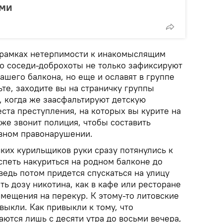
ами
 рамках нетерпимости к инакомыслящим
о соседи-доброхоты не только зафиксируют
ашего балкона, но еще и ославят в группе
ьте, заходите вы на страничку группы
, когда же заасфальтируют детскую
еста преступления, на которых вы курите на
уже звонит полиция, чтобы составить
ивном правонарушении.
ских курильщиков руки сразу потянулись к
успеть накуриться на родном балконе до
ведь потом придется спускаться на улицу
ь дозу никотина, как в кафе или ресторане
мещения на перекур. К этому-то литовские
ыкли. Как привыкли к тому, что
ются лишь с десяти утра до восьми вечера,