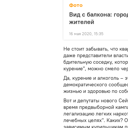
Фото
Вид с балкона: гор
жителей
16 мая 2020, 15:35
Не стоит забывать, что кв
даже представители власти
бдительную соседку, котор
курение", можно смело че
Да, курение и алкоголь – э
демократического сообщес
жизнью и здоровью по соб
Вот и депутаты нового Се
время предвыборной камп
легализацию легких наркот
лечебных целях". Каких? О
зависимым курильщикам п