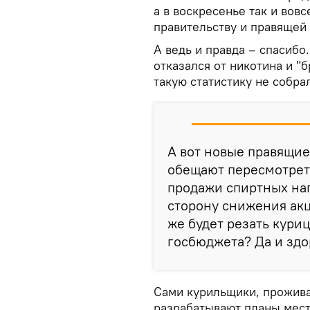
а в воскресенье так и вов
правительству и правящей 
А ведь и правда – спасибо
отказался от никотина и "б
такую статистику не собра
А вот новые правящие
обещают пересмотрет
продажи спиртных на
сторону снижения акц
же будет резать кури
госбюджета? Да и здо
Сами курильщики, прожив
разрабатывают планы мести