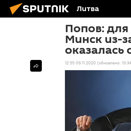
Литва
Попов: для
Минск из-з
оказалась 
12:55 09.11.2020
(обновлено:
13:3