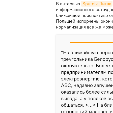
В интервью
Sputnik Литва
информационного сотруднич
ближайшей перспективе о
Польшей испорчены оконча
нормализация все же може
"На ближайшую персп
треугольника Белорус
окончательно. Более 
предпринимателям по
электроэнергию, кото
АЭС, недавно запущен
оказались более сил
выгода, а у поляков е
общаться. <…> На бл
отношений маловероят