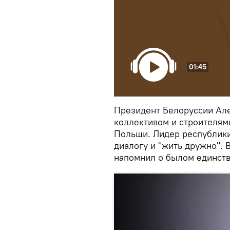
01:45
Президент Белоруссии Ал
коллективом и строителям
Польши. Лидер республики
диалогу и "жить дружно". 
напомнил о былом единств