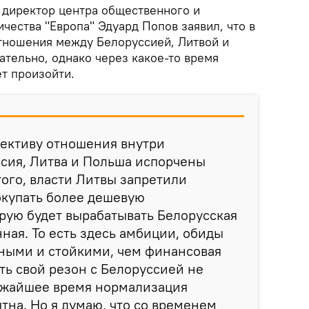
директор центра общественного и
ества "Европа" Эдуард Попов заявил, что в
тношения между Белоруссией, Литвой и
тельно, однако через какое-то время
т произойти.
ективу отношения внутри
сия, Литва и Польша испорчены
того, власти Литвы запретили
купать более дешевую
рую будет вырабатывать Белорусская
ная. То есть здесь амбиции, обиды
ьными и стойкими, чем финансовая
сть свой резон с Белоруссией не
ижайшее время нормализация
на. Но я думаю, что со временем