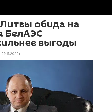
 Литвы обида на
а БелАЭС
сильнее выгоды
4 09.11.2020
)