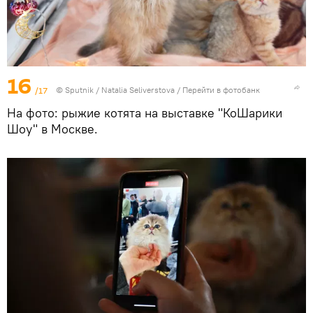
16
/17
© Sputnik / Natalia Seliverstova
/
Перейти в фотобанк
На фото: рыжие котята на выставке "КоШарики
Шоу" в Москве.