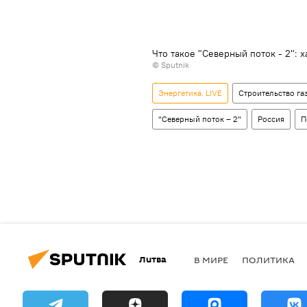
Что такое "Северный поток - 2":
© Sputnik
Энергетика. LIVE
Строительство га
"Северный поток – 2"
Россия
П
Литва
В МИРЕ
ПОЛИТИКА