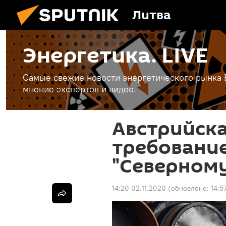
Литва
Энергетика. LIVE
Самые свежие новости энергетического рынка Е
мнение экспертов и видео.
Австрийск
требовани
"Северному
14:20 02.11.2020
(обновлено:
14:5