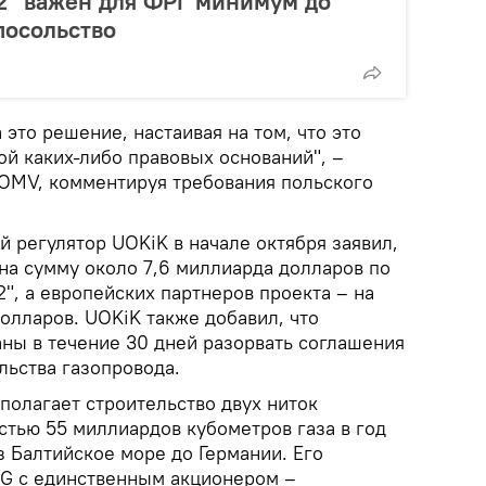
2" важен для ФРГ минимум до
посольство
это решение, настаивая на том, что это
ой каких-либо правовых оснований", –
OMV, комментируя требования польского
 регулятор UOKiK в начале октября заявил,
на сумму около 7,6 миллиарда долларов по
2", а европейских партнеров проекта – на
олларов. UOKiK также добавил, что
аны в течение 30 дней разорвать соглашения
льства газопровода.
полагает строительство двух ниток
тью 55 миллиардов кубометров газа в год
 Балтийское море до Германии. Его
AG с единственным акционером –