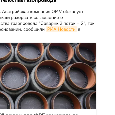
тельства газопровода
.
Австрийская компания OMV обжалует
льши разорвать соглашение о
тва газопровода "Северный поток – 2", так
 оснований, сообщили
РИА Новости
в