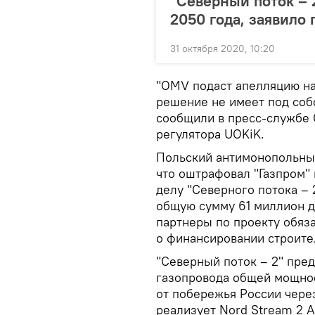
"Северный поток – 
2050 года, заявило 
31 октября 2020, 10:20
"OMV подаст апелляцию на 
решение не имеет под соб
сообщили в пресс-службе 
регулятора UOKiK.
Польский антимонопольный
что оштрафовал "Газпром" 
делу "Северного потока – 
общую сумму 61 миллион д
партнеры по проекту обяз
о финансировании строите
"Северный поток – 2" пред
газопровода общей мощнос
от побережья России через
реализует Nord Stream 2 