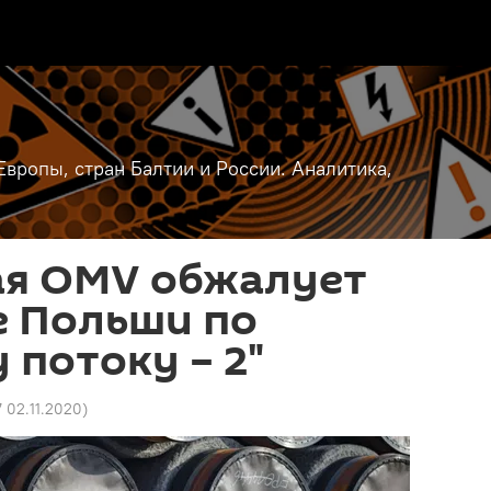
вропы, стран Балтии и России. Аналитика,
ая OMV обжалует
е Польши по
 потоку – 2"
7 02.11.2020
)