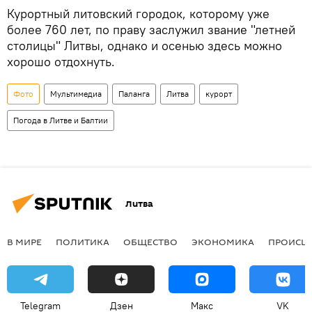
Курортный литовский городок, которому уже
более 760 лет, по праву заслужил звание "летней
столицы" Литвы, однако и осенью здесь можно
хорошо отдохнуть.
Фото
Мультимедиа
Паланга
Литва
курорт
Погода в Литве и Балтии
Литва
В МИРЕ
ПОЛИТИКА
ОБЩЕСТВО
ЭКОНОМИКА
ПРОИСШ
Telegram
Дзен
Макс
VK