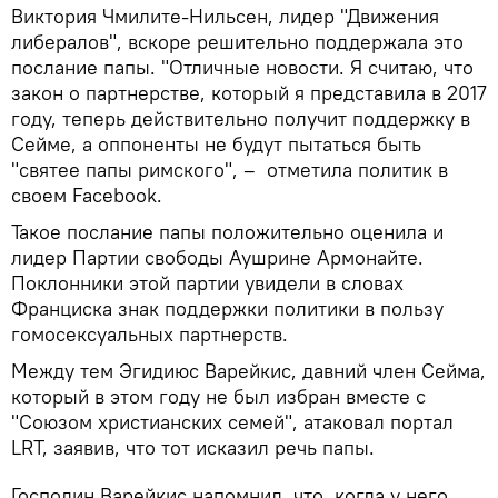
Виктория Чмилите-Нильсен, лидер "Движения
либералов", вскоре решительно поддержала это
послание папы. "Отличные новости. Я считаю, что
закон о партнерстве, который я представила в 2017
году, теперь действительно получит поддержку в
Сейме, а оппоненты не будут пытаться быть
"святее папы римского", – отметила политик в
своем Facebook.
Такое послание папы положительно оценила и
лидер Партии свободы Аушрине Армонайте.
Поклонники этой партии увидели в словах
Франциска знак поддержки политики в пользу
гомосексуальных партнерств.
Между тем Эгидиюс Варейкис, давний член Сейма,
который в этом году не был избран вместе с
"Союзом христианских семей", атаковал портал
LRT, заявив, что тот исказил речь папы.
Господин Варейкис напомнил, что, когда у него