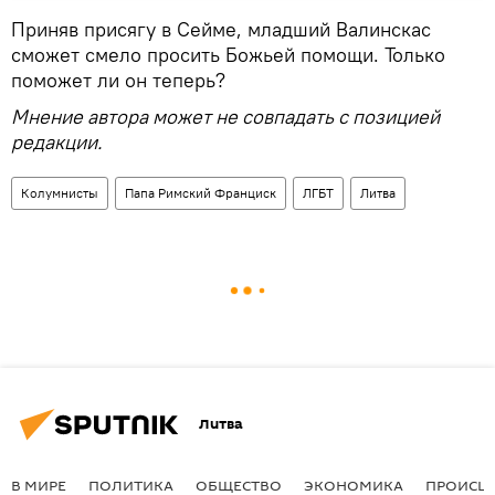
Приняв присягу в Сейме, младший Валинскас
сможет смело просить Божьей помощи. Только
поможет ли он теперь?
Мнение автора может не совпадать с позицией
редакции.
Колумнисты
Папа Римский Франциск
ЛГБТ
Литва
Литва
В МИРЕ
ПОЛИТИКА
ОБЩЕСТВО
ЭКОНОМИКА
ПРОИСШ