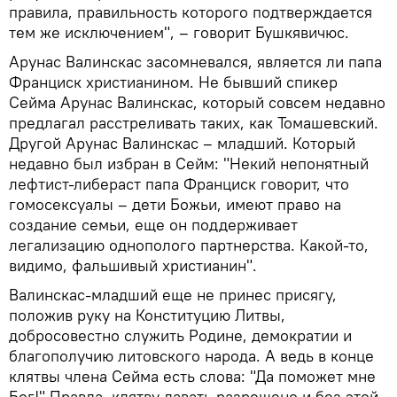
правила, правильность которого подтверждается
тем же исключением", – говорит Бушкявичюс.
Арунас Валинскас засомневался, является ли папа
Франциск христианином. Не бывший спикер
Сейма Арунас Валинскас, который совсем недавно
предлагал расстреливать таких, как Томашевский.
Другой Арунас Валинскас – младший. Который
недавно был избран в Сейм: "Некий непонятный
лефтист-либераст папа Франциск говорит, что
гомосексуалы – дети Божьи, имеют право на
создание семьи, еще он поддерживает
легализацию однополого партнерства. Какой-то,
видимо, фальшивый христианин".
Валинскас-младший еще не принес присягу,
положив руку на Конституцию Литвы,
добросовестно служить Родине, демократии и
благополучию литовского народа. А ведь в конце
клятвы члена Сейма есть слова: "Да поможет мне
Бог!" Правда, клятву давать разрешено и без этой