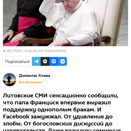
©
REUTERS
/ GUGLIELMO MANGIAPANE
Подписаться
Домантас Клива
Все материалы
Литовские СМИ сенсационно сообщили,
что папа Франциск впервые выразил
поддержку однополым бракам. И
Facebook зажужжал. От удивления до
злобы. От богословских дискуссий до
издевательств. Даже возникли сомнения,