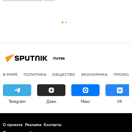
Литва
В МИРЕ
ПОЛИТИКА
ОБЩЕСТВО
ЭКОНОМИКА
ПРОИСШ
Telegram
Дзен
Макс
VK
О проекте
Реклама
Контакты