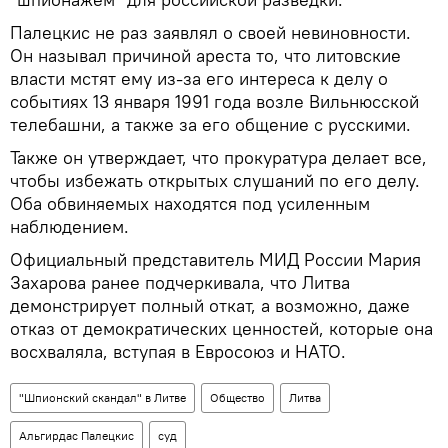
Палецкис не раз заявлял о своей невиновности.
Он называл причиной ареста то, что литовские
власти мстят ему из-за его интереса к делу о
событиях 13 января 1991 года возле Вильнюсской
телебашни, а также за его общение с русскими.
Также он утверждает, что прокуратура делает все,
чтобы избежать открытых слушаний по его делу.
Оба обвиняемых находятся под усиленным
наблюдением.
Официальный представитель МИД России Мария
Захарова ранее подчеркивала, что Литва
демонстрирует полный откат, а возможно, даже
отказ от демократических ценностей, которые она
восхваляла, вступая в Евросоюз и НАТО.
"Шпионский скандал" в Литве
Общество
Литва
Альгирдас Палецкис
суд