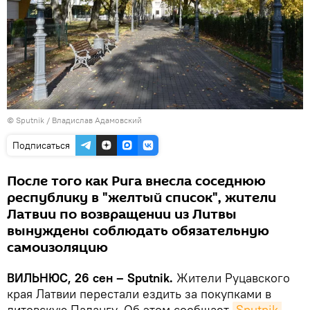
© Sputnik / Владислав Адамовский
Подписаться
После того как Рига внесла соседнюю
республику в "желтый список", жители
Латвии по возвращении из Литвы
вынуждены соблюдать обязательную
самоизоляцию
ВИЛЬНЮС, 26 сен – Sputnik.
Жители Руцавского
края Латвии перестали ездить за покупками в
литовскую Палангу. Об этом сообщает
Sputnik 