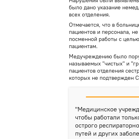
Нарушения были выявлены
было дано указание немед
всех отделения.
Отмечается, что в больни
пациентов и персонала, н
посменной работы с целью
пациентам.
Медучреждению было пору
называемых "чистых" и "гр
пациентов отделения сест
которых не подтвержден C
"Медицинское учрежд
чтобы работали тольк
острого респираторн
путей и других заболе