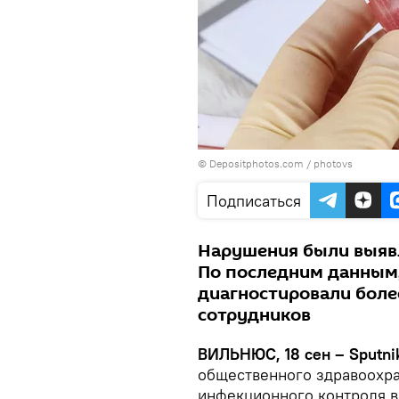
© Depositphotos.com /
photovs
Подписаться
Нарушения были выявл
По последним данным
диагностировали боле
сотрудников
ВИЛЬНЮС, 18 сен – Sputni
общественного здравоохр
инфекционного контроля в