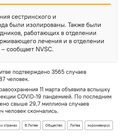
ния сестринского и
да были изолированы. Также были
дников, работающих в отделении
ерживающего лечения и в отделении
 – сообщает NVSC.
итве подтверждено 3565 случаев
87 человек.
равоохранения 11 марта объявила вспышку
екции COVID-19 пандемией. По последним
ено свыше 29,7 миллиона случаев
ч человек скончались.
х странах
В Литве
Общество
Литва
коронавирус