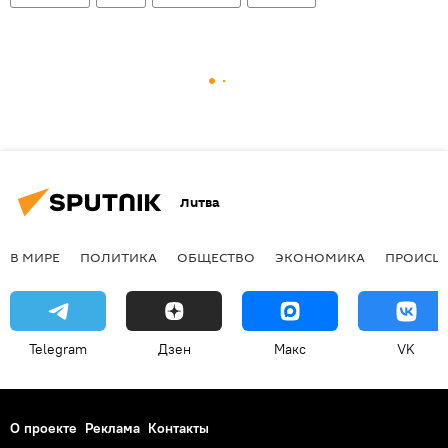
Литва
В МИРЕ
ПОЛИТИКА
ОБЩЕСТВО
ЭКОНОМИКА
ПРОИСШ
Telegram
Дзен
Макс
VK
О проекте
Реклама
Контакты