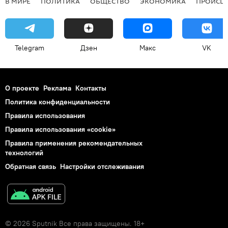
В МИРЕ
ПОЛИТИКА
ОБЩЕСТВО
ЭКОНОМИКА
ПРОИСШ
Telegram
Дзен
Макс
VK
О проекте
Реклама
Контакты
Политика конфиденциальности
Правила использования
Правила использования «cookie»
Правила применения рекомендательных
технологий
Обратная связь
Настройки отслеживания
© 2026 Sputnik Все права защищены. 18+